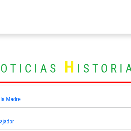
N
H
OTICIAS
ISTORI
 la Madre
ajador