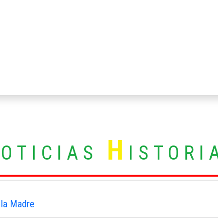
N
H
OTICIAS
ISTORI
 la Madre