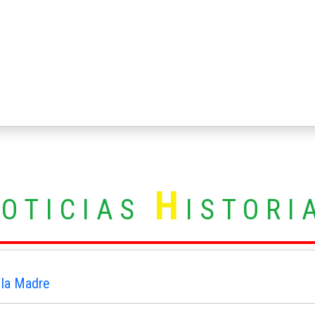
N
H
OTICIAS
ISTORI
 la Madre