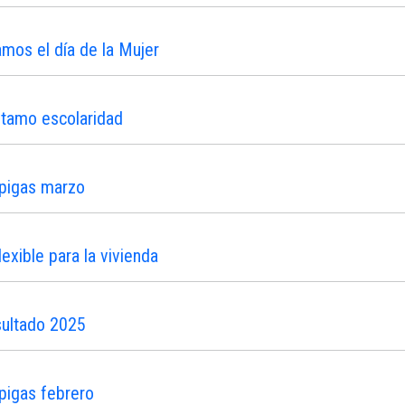
os el día de la Mujer
stamo escolaridad
ipigas marzo
xible para la vivienda
sultado 2025
pigas febrero