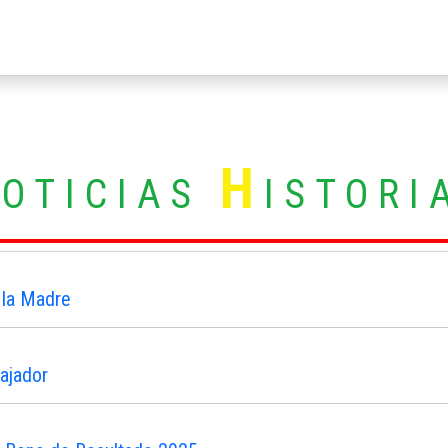
N
H
OTICIAS
ISTORI
 la Madre
ajador