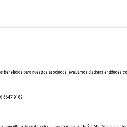
 beneficios para nuestros asociados, evaluamos distintas entidades co
9) 6647 9189
 consultora, la cual tendrá un costo mensual de $ 1.500 (mil quinientos