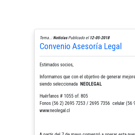
Tema..:
Noticias
Publicado el
12-05-2018
Convenio Asesoría Legal
Estimados socios,
Informamos que con el objetivo de generar mejores
siendo seleccionada
NEOLEGAL
Huérfanos # 1055 of. 805
Fonos (56 2) 2695 7253 / 2695 7356 celular (56 
www.neolegal.cl
A partir del 7 de mayo comenzó a operar esta nueva