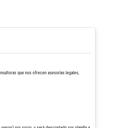
nsultoras que nos ofrecen asesorías legales,
 pesos) por socio, y será descontado por planilla a